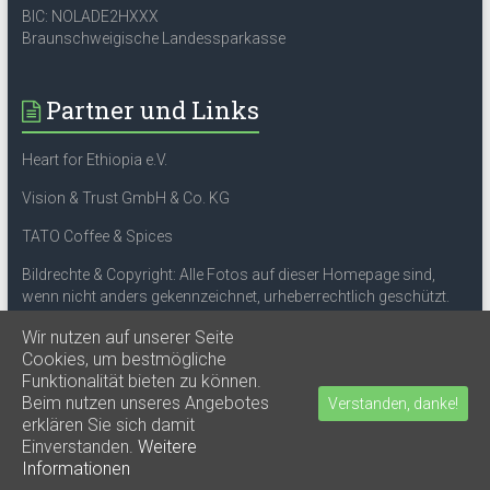
BIC: NOLADE2HXXX
Braunschweigische Landessparkasse
Partner und Links
Heart for Ethiopia e.V.
Vision & Trust GmbH & Co. KG
TATO Coffee & Spices
Bildrechte & Copyright: Alle Fotos auf dieser Homepage sind,
wenn nicht anders gekennzeichnet, urheberrechtlich geschützt.
Rechteinhaber: Dr. Kifle Tondo oder Guido Meisenheimer.
Wir nutzen auf unserer Seite
Kopieren, Vervielfältigen oder Nutzung sind nicht gestattet.
Cookies, um bestmögliche
Funktionalität bieten zu können.
Beim nutzen unseres Angebotes
Verstanden, danke!
erklären Sie sich damit
Copyright © 2026
Enat Afer e.V.
. Powered by
WordPress
. Theme: Accelerate
Einverstanden.
Weitere
by
ThemeGrill
.
Informationen