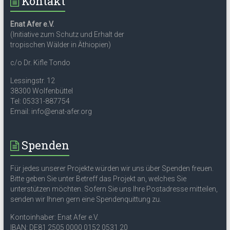
Kontakt
Enat Afer e.V.
(Initiative zum Schutz und Erhalt der
tropischen Wälder in Äthiopien)
c/o Dr. Kifle Tondo
Lessingstr. 12
38300 Wolfenbüttel
Tel: 05331-887754
Email: info@enat-afer.org
Spenden
Für jedes unserer Projekte würden wir uns über Spenden freuen.
Bitte geben Sie unter Betreff das Projekt an, welches Sie
unterstützen möchten. Sofern Sie uns Ihre Postadresse mitteilen,
senden wir Ihnen gern eine Spendenquittung zu.
Kontoinhaber: Enat Afer e.V.
IBAN: DE81 2505 0000 0152 0531 20